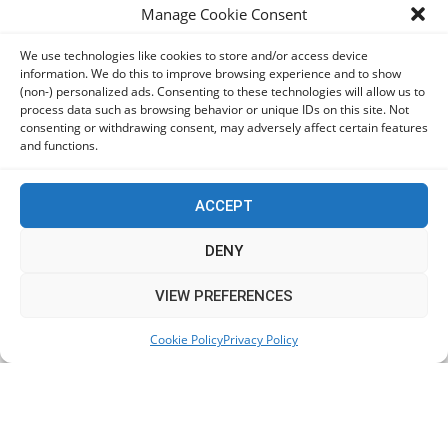
Manage Cookie Consent
We use technologies like cookies to store and/or access device
KEEP IN TOUCH
information. We do this to improve browsing experience and to show
(non-) personalized ads. Consenting to these technologies will allow us to
process data such as browsing behavior or unique IDs on this site. Not
consenting or withdrawing consent, may adversely affect certain features
and functions.
ACCEPT
DENY
This website uses cookies to improve your experience. We'll
VIEW PREFERENCES
assume you're ok with this, but you can opt-out if you wish.
Cookie Policy
Privacy Policy
Accept
Read More