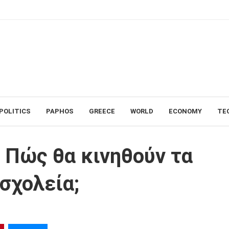
POLITICS
PAPHOS
GREECE
WORLD
ECONOMY
TE
α ΜΜΜ, θα κλείσουν τα σχολεία;
 Πώς θα κινηθούν τα
σχολεία;