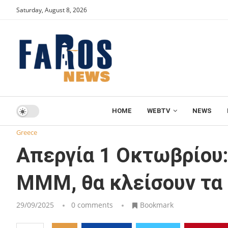
Saturday, August 8, 2026
HOME
WEBTV
NEWS
Home
Greece
Απεργία 1 Οκτωβρίου: Πώς θα κινηθούν τ
Greece
Απεργία 1 Οκτωβρίου:
ΜΜΜ, θα κλείσουν τα 
29/09/2025
0 comments
Bookmark