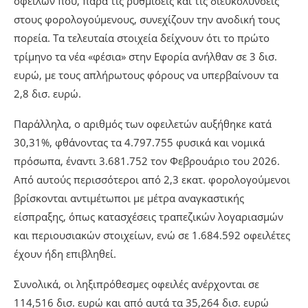
οφειλών που, παρά τις ρυθμίσεις και τις διευκολύνσεις
στους φορολογούμενους, συνεχίζουν την ανοδική τους
πορεία. Τα τελευταία στοιχεία δείχνουν ότι το πρώτο
τρίμηνο τα νέα «φέσια» στην Εφορία ανήλθαν σε 3 δισ.
ευρώ, με τους απλήρωτους φόρους να υπερβαίνουν τα
2,8 δισ. ευρώ.
Παράλληλα, ο αριθμός των οφειλετών αυξήθηκε κατά
30,31%, φθάνοντας τα 4.797.755 φυσικά και νομικά
πρόσωπα, έναντι 3.681.752 τον Φεβρουάριο του 2026.
Από αυτούς περισσότεροι από 2,3 εκατ. φορολογούμενοι
βρίσκονται αντιμέτωποι με μέτρα αναγκαστικής
είσπραξης, όπως κατασχέσεις τραπεζικών λογαριασμών
και περιουσιακών στοιχείων, ενώ σε 1.684.592 οφειλέτες
έχουν ήδη επιβληθεί.
Συνολικά, οι ληξιπρόθεσμες οφειλές ανέρχονται σε
114,516 δισ. ευρώ και από αυτά τα 35,264 δισ. ευρώ