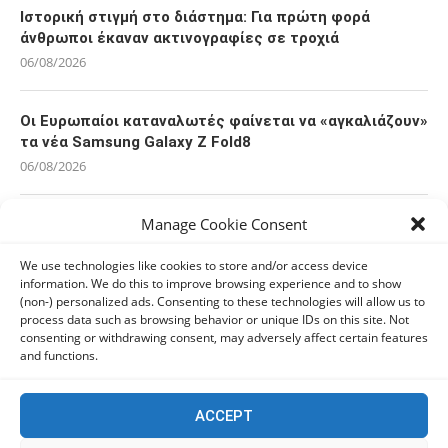
Ιστορική στιγμή στο διάστημα: Για πρώτη φορά
άνθρωποι έκαναν ακτινογραφίες σε τροχιά
06/08/2026
Οι Ευρωπαίοι καταναλωτές φαίνεται να «αγκαλιάζουν»
τα νέα Samsung Galaxy Z Fold8
06/08/2026
Manage Cookie Consent
Οι χρήστες Mac είναι περισσότερο εκτεθειμένοι σε
κυβερνοαπειλές αλλά λαμβάνουν λιγότερα μέτρα
We use technologies like cookies to store and/or access device
προστασίας
information. We do this to improve browsing experience and to show
06/08/2026
(non-) personalized ads. Consenting to these technologies will allow us to
process data such as browsing behavior or unique IDs on this site. Not
consenting or withdrawing consent, may adversely affect certain features
Πόλη Χρυσοχούς: Σε εξέλιξη η ενοποίηση τεσσάρων
and functions.
αρχαιολογικών χώρων (εικόνες)
06/08/2026
ACCEPT