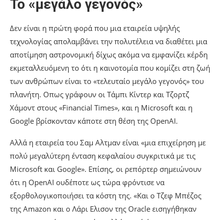
Το «μεγάλο γεγονός»
Δεν είναι η πρώτη φορά που μια εταιρεία υψηλής
τεχνολογίας απολαμβάνει την πολυτέλεια να διαθέτει μια
αποτίμηση αστρονομική δίχως ακόμα να εμφανίζει κέρδη
εκμεταλλευόμενη το ότι η καινοτομία που κομίζει στη ζωή
των ανθρώπων είναι το «τελευταίο μεγάλο γεγονός» του
πλανήτη. Οπως γράφουν οι Τάμπι Κίντερ και Τζορτζ
Χάμοντ στους «Financial Times», και η Microsoft και η
Google βρίσκονταν κάποτε στη θέση της OpenAI.
Αλλά η εταιρεία του Σαμ Αλτμαν είναι «μια επιχείρηση με
πολύ μεγαλύτερη ένταση κεφαλαίου συγκριτικά με τις
Microsoft και Google». Επίσης, οι ρεπόρτερ σημειώνουν
ότι η OpenAI ουδέποτε ως τώρα φρόντισε να
εξορθολογικοποιήσει τα κόστη της. «Και ο Τζεφ Μπέζος
της Amazon και ο Λάρι Ελισον της Oracle εισηγήθηκαν