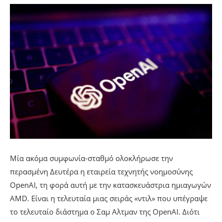
Μία ακόμα συμφωνία-σταθμό ολοκλήρωσε την
περασμένη Δευτέρα η εταιρεία τεχνητής νοημοσύνης
OpenAI, τη φορά αυτή με την κατασκευάστρια ημιαγωγών
AMD. Είναι η τελευταία μιας σειράς «ντιλ» που υπέγραψε
το τελευταίο διάστημα ο Σαμ Αλτμαν της OpenAI. Διότι