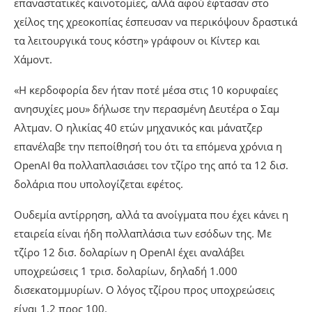
επαναστατικές καινοτομίες, αλλά αφού έφτασαν στο
χείλος της χρεοκοπίας έσπευσαν να περικόψουν δραστικά
τα λειτουργικά τους κόστη» γράφουν οι Κίντερ και
Χάμοντ.
«Η κερδοφορία δεν ήταν ποτέ μέσα στις 10 κορυφαίες
ανησυχίες μου» δήλωσε την περασμένη Δευτέρα ο Σαμ
Αλτμαν. Ο ηλικίας 40 ετών μηχανικός και μάνατζερ
επανέλαβε την πεποίθησή του ότι τα επόμενα χρόνια η
OpenAI θα πολλαπλασιάσει τον τζίρο της από τα 12 δισ.
δολάρια που υπολογίζεται εφέτος.
Ουδεμία αντίρρηση, αλλά τα ανοίγματα που έχει κάνει η
εταιρεία είναι ήδη πολλαπλάσια των εσόδων της. Με
τζίρο 12 δισ. δολαρίων η OpenAI έχει αναλάβει
υποχρεώσεις 1 τρισ. δολαρίων, δηλαδή 1.000
δισεκατομμυρίων. Ο λόγος τζίρου προς υποχρεώσεις
είναι 1,2 προς 100.