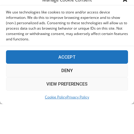
We use technologies like cookies to store and/or access device
information. We do this to improve browsing experience and to show
(non-) personalized ads. Consenting to these technologies will allow us to
process data such as browsing behavior or unique IDs on this site. Not
consenting or withdrawing consent, may adversely affect certain features
and functions.
ACCEPT
DENY
This website uses cookies to improve your experience. We'll
VIEW PREFERENCES
assume you're ok with this, but you can opt-out if you wish.
Cookie Policy
Privacy Policy
Accept
Read More