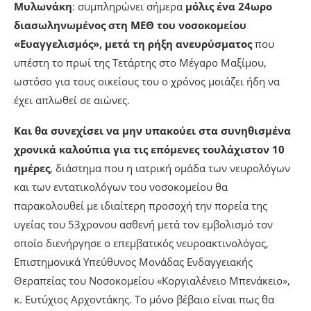
Μυλωνάκη
: συμπληρώνει σήμερα
μόλις ένα 24ωρο
διασωληνωμένος στη ΜΕΘ του νοσοκομείου
«Ευαγγελισμός», μετά τη ρήξη ανευρύσματος
που
υπέστη το πρωί της Τετάρτης στο Μέγαρο Μαξίμου,
ωστόσο για τους οικείους του ο χρόνος μοιάζει ήδη να
έχει απλωθεί σε αιώνες.
Και θα συνεχίσει να μην υπακούει στα συνηθισμένα
χρονικά καλούπια για τις επόμενες τουλάχιστον 10
ημέρες
, διάστημα που η ιατρική ομάδα των νευρολόγων
και των εντατικολόγων του νοσοκομείου θα
παρακολουθεί με ιδιαίτερη προσοχή την πορεία της
υγείας του 53χρονου ασθενή μετά τον εμβολισμό τον
οποίο διενήργησε ο επεμβατικός νευροακτινολόγος,
Επιστημονικά Υπεύθυνος Μονάδας Ενδαγγειακής
Θεραπείας του Νοσοκομείου «Κοργιαλένειο Μπενάκειο»,
κ. Ευτύχιος Αρχοντάκης. Το μόνο βέβαιο είναι πως θα