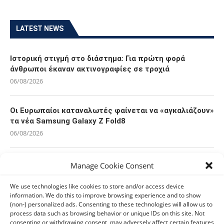
LATEST NEWS
Ιστορική στιγμή στο διάστημα: Για πρώτη φορά
άνθρωποι έκαναν ακτινογραφίες σε τροχιά
06/08/2026
Οι Ευρωπαίοι καταναλωτές φαίνεται να «αγκαλιάζουν»
τα νέα Samsung Galaxy Z Fold8
06/08/2026
Οι χρήστες Mac είναι περισσότερο εκτεθειμένοι σε
Manage Cookie Consent
κυβερνοαπειλές αλλά λαμβάνουν λιγότερα μέτρα
προστασίας
We use technologies like cookies to store and/or access device
information. We do this to improve browsing experience and to show
06/08/2026
(non-) personalized ads. Consenting to these technologies will allow us to
process data such as browsing behavior or unique IDs on this site. Not
consenting or withdrawing consent, may adversely affect certain features