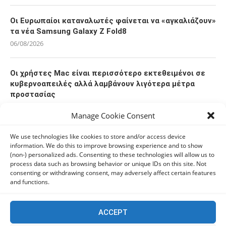
Οι Ευρωπαίοι καταναλωτές φαίνεται να «αγκαλιάζουν»
τα νέα Samsung Galaxy Z Fold8
06/08/2026
Οι χρήστες Mac είναι περισσότερο εκτεθειμένοι σε
κυβερνοαπειλές αλλά λαμβάνουν λιγότερα μέτρα
προστασίας
06/08/2026
Manage Cookie Consent
Πόλη Χρυσοχούς: Σε εξέλιξη η ενοποίηση τεσσάρων
We use technologies like cookies to store and/or access device
information. We do this to improve browsing experience and to show
αρχαιολογικών χώρων (εικόνες)
(non-) personalized ads. Consenting to these technologies will allow us to
06/08/2026
process data such as browsing behavior or unique IDs on this site. Not
consenting or withdrawing consent, may adversely affect certain features
and functions.
ΕΟΑ Πάφου: Δικαστικά εντάλματα εκκένωσης για
όσους δεν συμμορφώθηκαν για τις επικίνδυνες
οικοδομές
ACCEPT
06/08/2026