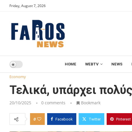
Friday, August 7, 2026
HOME
WEBTV
NEWS
Home
Economy
Τελικά, υπάρχει πολύς χρυσός
Economy
Τελικά, υπάρχει πολύ
20/10/2025
0 comments
Bookmark
0
Facebook
Twitter
Pinterest