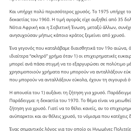
Και υπήρχε πολύ περισσότερος χρυσός. Το 1975 υπήρχε το
δεκαετίας του 1960. Η τιμή αγοράς είχε αυξηθεί από 35 δο
Νότια Αφρική και η Σοβιετική Ένωση, μεταξύ άλλων, συνέχιζ
ανησυχούσαν μήπως κάποιο κράτος ξεμείνει από χρυσό.
Ένα γεγονός που καταλάβαμε διαισθητικά τον 19ο αιώνα, ότ
ιδιαίτερα “σκληρό” χρήμα όταν 1) οι επιχειρηματικές ευκαι
μπορεί ανά πάσα στιγμή να το εξαργυρώσει σε πολύτιμο μέ
χρησιμοποιούν χρήματα που μπορούν να ανταλλάξουν εύκολ
που μπορούν να ανταλλάξουν εύκολα, έχουν τη σιγουριά ότ
Η απουσία του 1) αυξάνει τη ζήτηση για χρυσό. Παράδειγμ
Παράδειγμα: η δεκαετία του 1970. Το θέμα είναι να μειωθ
ζήτηση για χρυσό. Γιατί να το θέλει κανείς, αν το επιχειρη
ανύπαρκτοι και αν θέλεις χρυσό, το νόμισμα που κατέχεις δ
Ένας σημαντικός λόγος για τον οποίο οι Ηνωμένες Πολιτεί