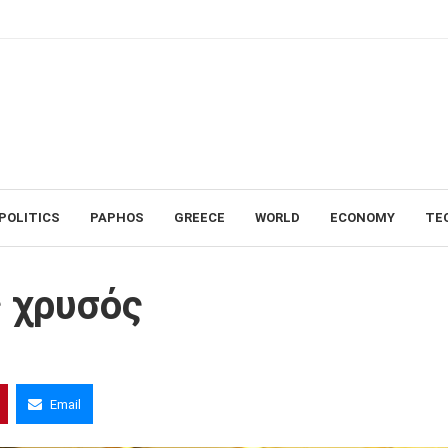
POLITICS
PAPHOS
GREECE
WORLD
ECONOMY
TE
ς χρυσός
Email