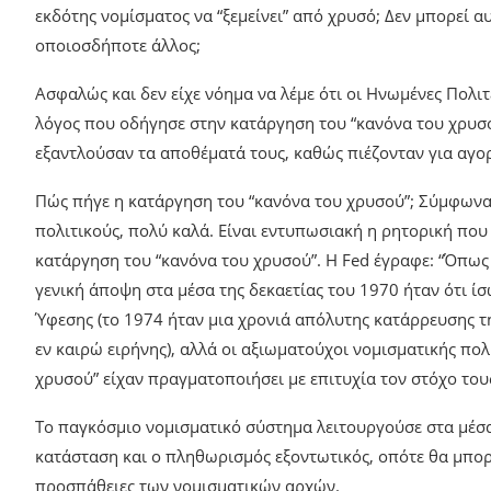
εκδότης νομίσματος να “ξεμείνει” από χρυσό; Δεν μπορεί 
οποιοσδήποτε άλλος;
Ασφαλώς και δεν είχε νόημα να λέμε ότι οι Ηνωμένες Πολι
λόγος που οδήγησε στην κατάργηση του “κανόνα του χρυσο
εξαντλούσαν τα αποθέματά τους, καθώς πιέζονταν για αγορ
Πώς πήγε η κατάργηση του “κανόνα του χρυσού”; Σύμφωνα 
πολιτικούς, πολύ καλά. Είναι εντυπωσιακή η ρητορική που
κατάργηση του “κανόνα του χρυσού”. Η Fed έγραφε: “Όπως 
γενική άποψη στα μέσα της δεκαετίας του 1970 ήταν ότι 
Ύφεσης (το 1974 ήταν μια χρονιά απόλυτης κατάρρευσης τ
εν καιρώ ειρήνης), αλλά οι αξιωματούχοι νομισματικής π
χρυσού” είχαν πραγματοποιήσει με επιτυχία τον στόχο του
Το παγκόσμιο νομισματικό σύστημα λειτουργούσε στα μέσα
κατάσταση και ο πληθωρισμός εξοντωτικός, οπότε θα μπορο
προσπάθειες των νομισματικών αρχών.