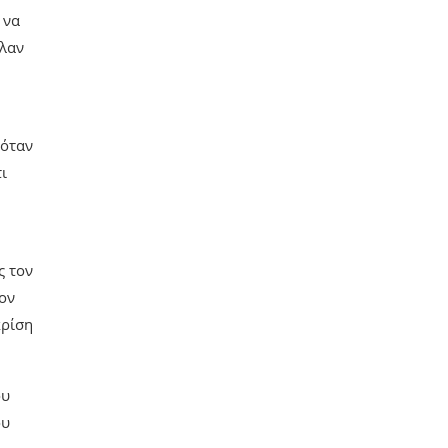
 να
ελαν
 όταν
ι
ς τον
ον
κρίση
ου
ου