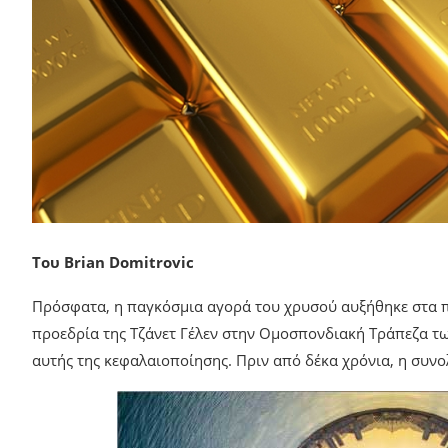
Του Brian Domitrovic
Πρόσφατα, η παγκόσμια αγορά του χρυσού αυξήθηκε στα πε
προεδρία της Τζάνετ Γέλεν στην Ομοσπονδιακή Τράπεζα τ
αυτής της κεφαλαιοποίησης. Πριν από δέκα χρόνια, η συνο