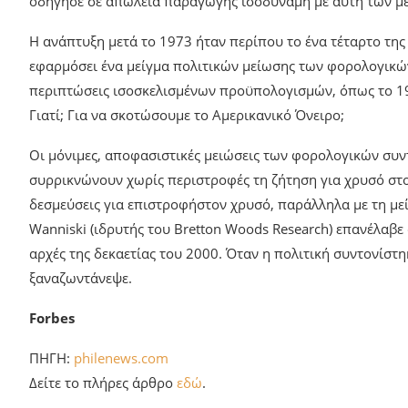
οδήγησε σε απώλεια παραγωγής ισοδύναμη με αυτή των μ
Η ανάπτυξη μετά το 1973 ήταν περίπου το ένα τέταρτο της 
εφαρμόσει ένα μείγμα πολιτικών μείωσης των φορολογικώ
περιπτώσεις ισοσκελισμένων προϋπολογισμών, όπως το 197
Γιατί; Για να σκοτώσουμε το Αμερικανικό Όνειρο;
Οι μόνιμες, αποφασιστικές μειώσεις των φορολογικών συ
συρρικνώνουν χωρίς περιστροφές τη ζήτηση για χρυσό στο
δεσμεύσεις για επιστροφήστον χρυσό, παράλληλα με τη με
Wanniski (ιδρυτής του Bretton Woods Research) επανέλαβε 
αρχές της δεκαετίας του 2000. Όταν η πολιτική συντονίστη
ξαναζωντάνεψε.
Forbes
ΠΗΓΗ:
philenews.com
Δείτε το πλήρες άρθρο
εδώ
.