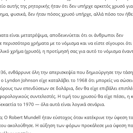
είο αυτής της ρητορικής ήταν ότι δεν υπήρχε αρκετός χρυσό για
τημα, φυσικά, δεν ήταν πόσος χρυσό υπήρχε, αλλά πόσο τον ήθ
ατα είναι μετατρέψιμα, αποδεικνύεται ότι οι άνθρωποι δεν
 περισσότερα χρήματα με το νόμισμα και να είστε σίγουροι ότι
τελικό χρήμα (χρυσό), η προτίμησή σας για αυτό το νόμισμα έναντ
936, ενθάρρυνε όλη την απερισκεψία που δημιούργησε την τάση
ο Lyndon Johnson είχε καταλάβει το 1968 ότι μπορείς να σώσει
όρους των επενδύσεων σε δολάρια, δεν θα είχε επιβάλει επιπλέ
ορολογικούς συντελεστές. Η τιμή του χρυσού θα είχε πέσει, η 
δεκαετία το 1970 — όλα αυτά είναι λογικά σενάρια.
α; Ο Robert Mundell ήταν εύστοχος όταν κατέκρινε την ύφεση τ
 που ακολούθησε. Η αύξηση των φόρων προκάλεσε μια ύφεση π