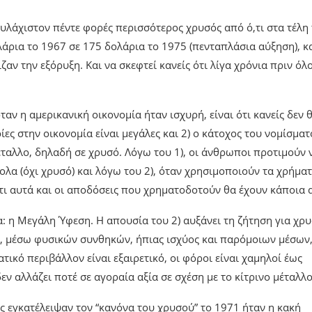
υλάχιστον πέντε φορές περισσότερος χρυσός από ό,τι στα τέλη 
λάρια το 1967 σε 175 δολάρια το 1975 (πενταπλάσια αύξηση), κα
αν την εξόρυξη. Και να σκεφτεί κανείς ότι λίγα χρόνια πριν όλο
αν η αμερικανική οικονομία ήταν ισχυρή, είναι ότι κανείς δεν θ
ρίες στην οικονομία είναι μεγάλες και 2) ο κάτοχος του νομίσματ
ταλλο, δηλαδή σε χρυσό. Λόγω του 1), οι άνθρωποι προτιμούν 
α (όχι χρυσό) και λόγω του 2), όταν χρησιμοποιούν τα χρήμα
ι αυτά και οι αποδόσεις που χρηματοδοτούν θα έχουν κάποια α
α: η Μεγάλη Ύφεση. Η απουσία του 2) αυξάνει τη ζήτηση για χρυ
εί, μέσω φυσικών συνθηκών, ήπιας ισχύος και παρόμοιων μέσων,
ματικό περιβάλλον είναι εξαιρετικό, οι φόροι είναι χαμηλοί έως
εν αλλάζει ποτέ σε αγοραία αξία σε σχέση με το κίτρινο μέταλλο
ες εγκατέλειψαν τον “κανόνα του χρυσού” το 1971 ήταν η κακή