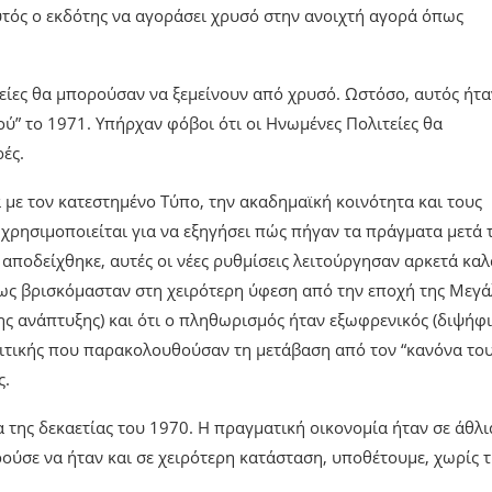
αυτός ο εκδότης να αγοράσει χρυσό στην ανοιχτή αγορά όπως
τείες θα μπορούσαν να ξεμείνουν από χρυσό. Ωστόσο, αυτός ήτα
ύ” το 1971. Υπήρχαν φόβοι ότι οι Ηνωμένες Πολιτείες θα
ές.
με τον κατεστημένο Τύπο, την ακαδημαϊκή κοινότητα και τους
 χρησιμοποιείται για να εξηγήσει πώς πήγαν τα πράγματα μετά 
αποδείχθηκε, αυτές οι νέες ρυθμίσεις λειτούργησαν αρκετά καλ
ίσως βρισκόμασταν στη χειρότερη ύφεση από την εποχή της Μεγ
ης ανάπτυξης) και ότι ο πληθωρισμός ήταν εξωφρενικός (διψήφ
ολιτικής που παρακολουθούσαν τη μετάβαση από τον “κανόνα το
ς.
 της δεκαετίας του 1970. Η πραγματική οικονομία ήταν σε άθλι
ύσε να ήταν και σε χειρότερη κατάσταση, υποθέτουμε, χωρίς τ