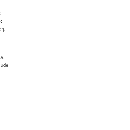
ε
ες
ση.
Οι
Jude