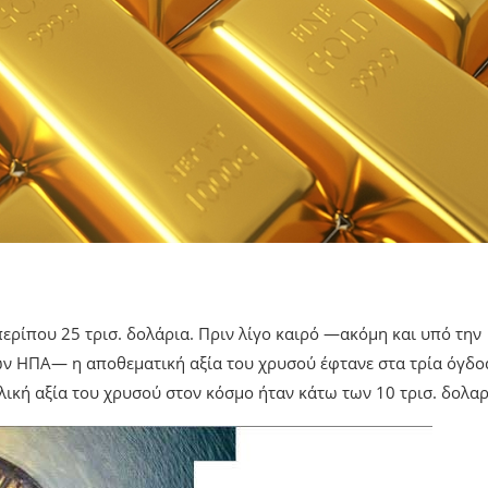
ρίπου 25 τρισ. δολάρια. Πριν λίγο καιρό —ακόμη και υπό την
ων ΗΠΑ— η αποθεματική αξία του χρυσού έφτανε στα τρία όγδο
λική αξία του χρυσού στον κόσμο ήταν κάτω των 10 τρισ. δολαρ