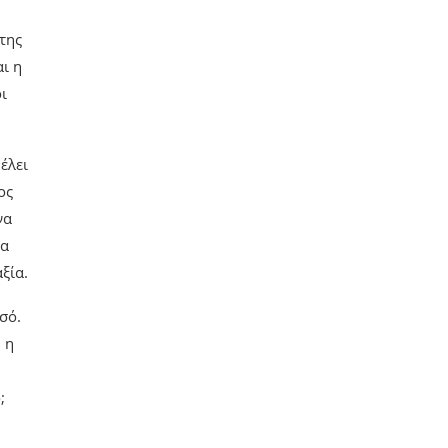
της
ι η
ι
έλει
ος
να
τα
ξία.
σό.
 η
;