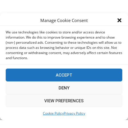
Manage Cookie Consent
We use technologies like cookies to store and/or access device
information. We do this to improve browsing experience and to show
(non-) personalized ads. Consenting to these technologies will allow us to
process data such as browsing behavior or unique IDs on this site. Not
consenting or withdrawing consent, may adversely affect certain features
and functions.
ACCEPT
DENY
This website uses cookies to improve your experience. We'll
VIEW PREFERENCES
assume you're ok with this, but you can opt-out if you wish.
Cookie Policy
Privacy Policy
Accept
Read More