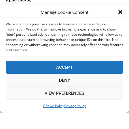
προστασίας
06/08/2026
Manage Cookie Consent
Πόλη Χρυσοχούς: Σε εξέλιξη η ενοποίηση τεσσάρων
We use technologies like cookies to store and/or access device
information. We do this to improve browsing experience and to show
αρχαιολογικών χώρων (εικόνες)
(non-) personalized ads. Consenting to these technologies will allow us to
06/08/2026
process data such as browsing behavior or unique IDs on this site. Not
consenting or withdrawing consent, may adversely affect certain features
and functions.
ΕΟΑ Πάφου: Δικαστικά εντάλματα εκκένωσης για
όσους δεν συμμορφώθηκαν για τις επικίνδυνες
οικοδομές
ACCEPT
06/08/2026
DENY
This website uses cookies to improve your experience. We'll
VIEW PREFERENCES
KEEP IN TOUCH
assume you're ok with this, but you can opt-out if you wish.
Cookie Policy
Privacy Policy
Accept
Read More