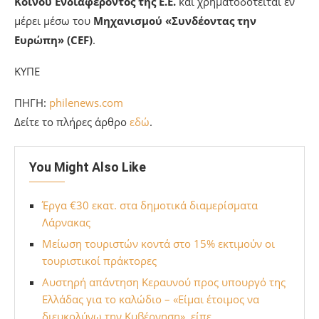
Κοινού Ενδιαφέροντος της Ε.Ε.
και χρηματοδοτείται εν
μέρει μέσω του
Μηχανισμού «Συνδέοντας την
Ευρώπη» (CEF)
.
ΚΥΠΕ
ΠΗΓΗ:
philenews.com
Δείτε το πλήρες άρθρο
εδώ
.
You Might Also Like
Έργα €30 εκατ. στα δημοτικά διαμερίσματα
Λάρνακας
Μείωση τουριστών κοντά στο 15% εκτιμούν οι
τουριστικοί πράκτορες
Αυστηρή απάντηση Κεραυνού προς υπουργό της
Ελλάδας για το καλώδιο – «Είμαι έτοιμος να
διευκολύνω την Κυβέρνηση», είπε