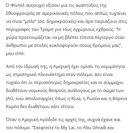
Ο Φίντελ ανησυχεί εξίσου για τις αναπτύξεις της
Εθνοφρουράς σε αμερικανικές πόλεις που απλώς τυχαίνει
να είναι “μπλε” (σσ. Δημοκρατικές) και άρα ταιριάζουν στις
περιγραφές του Τραμπ για τους εγχώριους εχθρούς. “Η
χώρα προετοιμάζεται να μη βλέπει τίποτα περίεργο όταν
άνθρωποι με στολές κυκλοφορούν στους δρόμους μας”,
μου είπε.
Από την ίδρυσή της, η Αμερική έχει ορίσει τη νομιμότητα
ως στρατηγικό πλεονέκτημα στον πόλεμο. Δεν είναι
τυχαίο ότι οι περισσότερες δημοκρατίες και οι σύμμαχοι
διαθέτουν νομικούς θεσμούς ανάλογους με το σώμα των
JAG, ενώ απολυταρχίες όπως η Κίνα, η Ρωσία και η Βόρεια
Κορέα δεν διαθέτουν κάτι τέτοιο.
Όταν η Αμερική πρόδιδε τις αρχές της, συχνά έχανε και
τον πόλεμο. “Σκεφτείτε το My Lai, το Abu Ghraib και