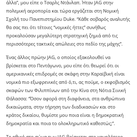
άλλα”, μου είπε ο Τσαρλς Ντάνλαπ. Ήταν JAG στην
πολεμική αεροπορία και τώρα εργάζεται στη Νομική
Σχολή του Πανεπιστημίου Duke. “Κάθε σοβαρός αναλυτής
θα σας πει ότι τέτοιες “νομικές ήττες” συνήθως
προκαλούσαν μεγαλύτερη στρατηγική ζημιά από τις
περισσότερες τακτικές απώλειες στο πεδίο της μάχης”.
Ένας άλλος πρώην JAG, ο οποίος εξακολουθεί να
βρίσκεται στο Πεντάγωνο, μου είπε ότι θεωρεί ότι οι
αμερικανικές επιδρομές σε σκάφη στην Καραϊβική είναι
νομικά πιο εξωφρενικές από ό,τι, ας πούμε, ο εκφοβισμός
σκαφών των Φιλιππίνων από την Κίνα στη Νότια Σινική
Θάλασσα: “Όσον αφορά στη διαφάνεια, στα ανθρώπινα
δικαιώματα, στην τήρηση των διαδικασιών και στο
κράτος δικαίου, θυμίστε μου ποια είναι η δημοκρατική
δημοκρατία και ποια το ολοκληρωτικό καθεστώς;”.
Το ηθικό στο σώμα των JAG βρίσκεται στο χαμηλότερο