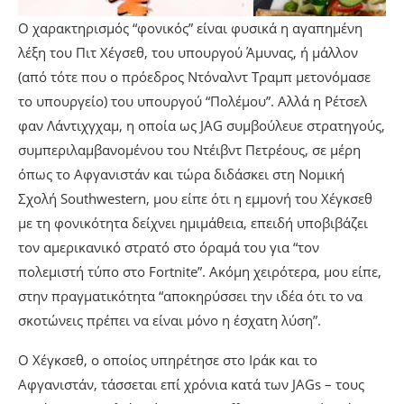
Ο χαρακτηρισμός “φονικός” είναι φυσικά η αγαπημένη
λέξη του Πιτ Χέγσεθ, του υπουργού Άμυνας, ή μάλλον
(από τότε που ο πρόεδρος Ντόναλντ Τραμπ μετονόμασε
το υπουργείο) του υπουργού “Πολέμου”. Αλλά η Ρέτσελ
φαν Λάντιχγχαμ, η οποία ως JAG συμβούλευε στρατηγούς,
συμπεριλαμβανομένου του Ντέιβντ Πετρέους, σε μέρη
όπως το Αφγανιστάν και τώρα διδάσκει στη Νομική
Σχολή Southwestern, μου είπε ότι η εμμονή του Χέγκσεθ
με τη φονικότητα δείχνει ημιμάθεια, επειδή υποβιβάζει
τον αμερικανικό στρατό στο όραμά του για “τον
πολεμιστή τύπο στο Fortnite”. Ακόμη χειρότερα, μου είπε,
στην πραγματικότητα “αποκηρύσσει την ιδέα ότι το να
σκοτώνεις πρέπει να είναι μόνο η έσχατη λύση”.
Ο Χέγκσεθ, ο οποίος υπηρέτησε στο Ιράκ και το
Αφγανιστάν, τάσσεται επί χρόνια κατά των JAGs – τους