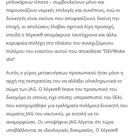
μπλοκάρουν τίποτα – συμβουλεύουν μόνο και
παρουσιάζουν νομικές επιλογές και συνέπειες, ενώ οι
διοικητές είναι εκείνοι που αποφασίζουν). Εκείνη την
εποχή, οι απολύσεις έλαβαν σχετικά λίγη προσοχή,
επειδή ο Χέγκσεθ απομάκρυνε ταυτόχρονα και άλλα
κορυφαία στελέχη στο πλαίσιο του συνεχιζόμενου
πολέμου του εναντίον αυτού που αποκάλεσε “DEI/Woke
shit”.
Αυτός ο γύρος μετακινήσεων προσωπικού ήταν μόνο η
αρχή της εκστρατείας του να αλλάξει ολοκληρωτικά το
σώμα των JAG. Ο Χέγκσεθ έκανε τον προσωπικό του
δικηγόρο (ο οποίος είχε επίσης υπερασπιστεί τον SEAL
που κατηγορήθηκε για εγκλήματα πολέμου) διοικητή του
σώματος JAG του ναυτικού, με εντολή να το
αναμορφώσει. Οι υποψήφιοι JAG λέγεται ότι τώρα
υποβάλλονται σε ιδεολογικές δοκιμασίες. Ο Χέγκσεθ