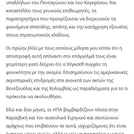
υπαλλήλων του Πενταγώνου και του Κογκρέσου. Και
καταστέλλει τους γενικούς επιθεωρητές, τα
παρατηρητήρια που προορίζονται να διερευνούν τα
φαινόμενα σπατάλης, απάτης και την κατάχρηση εξουσίας
στους στρατιωτικούς κλάδους.
Οι πρώην JAGs με τους οποίους μίλησα μου είπαν ότι η
αποστροφή αυτή απέναντι στο επάγγελμά τους είναι
χειρότερη γιατί δείχνει ότι ο Χέγκσεθ συγχέει τη
φονικότητα με την ανομία. Επισημαίνουν τις αμερικανικές
αεροπορικές επιδρομές στα ανοικτά των ακτών της
Βενεζουέλας και της Κολομβίας ως παραδείγματα για το τι
πρόκειται να ακολουθήσει.
Εδώ και δύο μήνες, οι ΗΠΑ βομβαρδίζουν πλοία στην
Καραϊβική και τον ανατολικό Ειρηνικό και σκοτώνουν
αμάχους που επιβαίνουν σε αυτά, ισχυριζόμενες ότι είναι
έμποροι ναρκωτικών, αλλά χωρίς να προσφέρουν καμία