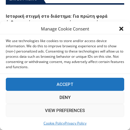
Ιστορική στιγμή στο διάστημα: Για πρώτη φορά
άνθρωποι έκαναν ακτινογραφίες σε τροχιά
Manage Cookie Consent
06/08/2026
We use technologies like cookies to store and/or access device
information. We do this to improve browsing experience and to show
Οι Ευρωπαίοι καταναλωτές φαίνεται να «αγκαλιάζουν»
(non-) personalized ads. Consenting to these technologies will allow us to
τα νέα Samsung Galaxy Z Fold8
process data such as browsing behavior or unique IDs on this site. Not
06/08/2026
consenting or withdrawing consent, may adversely affect certain features
and functions.
Οι χρήστες Mac είναι περισσότερο εκτεθειμένοι σε
κυβερνοαπειλές αλλά λαμβάνουν λιγότερα μέτρα
ACCEPT
προστασίας
06/08/2026
DENY
This website uses cookies to improve your experience. We'll
VIEW PREFERENCES
Πόλη Χρυσοχούς: Σε εξέλιξη η ενοποίηση τεσσάρων
assume you're ok with this, but you can opt-out if you wish.
αρχαιολογικών χώρων (εικόνες)
Cookie Policy
Privacy Policy
Accept
Read More
06/08/2026