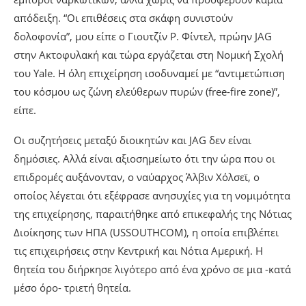
απόδειξη. “Οι επιθέσεις στα σκάφη συνιστούν
δολοφονία”, μου είπε ο Γιουτζίν Ρ. Φίντελ, πρώην JAG
στην Ακτοφυλακή και τώρα εργάζεται στη Νομική Σχολή
του Yale. Η όλη επιχείρηση ισοδυναμεί με “αντιμετώπιση
του κόσμου ως ζώνη ελεύθερων πυρών (free-fire zone)”,
είπε.
Οι συζητήσεις μεταξύ διοικητών και JAG δεν είναι
δημόσιες. Αλλά είναι αξιοσημείωτο ότι την ώρα που οι
επιδρομές αυξάνονταν, ο ναύαρχος Άλβιν Χόλσεϊ, ο
οποίος λέγεται ότι εξέφρασε ανησυχίες για τη νομιμότητα
της επιχείρησης, παραιτήθηκε από επικεφαλής της Νότιας
Διοίκησης των ΗΠΑ (USSOUTHCOM), η οποία επιβλέπει
τις επιχειρήσεις στην Κεντρική και Νότια Αμερική. Η
θητεία του διήρκησε λιγότερο από ένα χρόνο σε μια -κατά
μέσο όρο- τριετή θητεία.