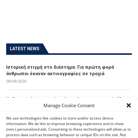
LATEST NEWS
Ιστορική στιγμή στο διάστημα: Για πρώτη φορά
άνθρωποι έκαναν ακτινογραφίες σε τροχιά
06/08/2026
Οι Ευρωπαίοι καταναλωτές φαίνεται να «αγκαλιάζουν»
Manage Cookie Consent
τα νέα Samsung Galaxy Z Fold8
06/08/2026
We use technologies like cookies to store and/or access device
information. We do this to improve browsing experience and to show
(non-) personalized ads. Consenting to these technologies will allow us to
Οι χρήστες Mac είναι περισσότερο εκτεθειμένοι σε
process data such as browsing behavior or unique IDs on this site. Not
κυβερνοαπειλές αλλά λαμβάνουν λιγότερα μέτρα