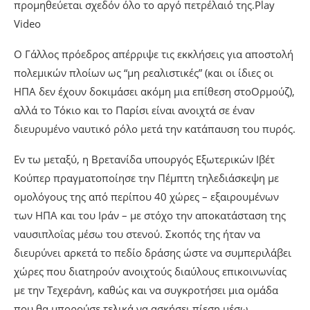
προμηθεύεται σχεδόν όλο το αργό πετρέλαιό της.Play
Video
Ο Γάλλος πρόεδρος απέρριψε τις εκκλήσεις για αποστολή
πολεμικών πλοίων ως “μη ρεαλιστικές” (και οι ίδιες οι
ΗΠΑ δεν έχουν δοκιμάσει ακόμη μια επίθεση στοΟρμούζ),
αλλά το Τόκιο και το Παρίσι είναι ανοιχτά σε έναν
διευρυμένο ναυτικό ρόλο μετά την κατάπαυση του πυρός.
Εν τω μεταξύ, η Βρετανίδα υπουργός Εξωτερικών Ιβέτ
Κούπερ πραγματοποίησε την Πέμπτη τηλεδιάσκεψη με
ομολόγους της από περίπου 40 χώρες – εξαιρουμένων
των ΗΠΑ και του Ιράν – με στόχο την αποκατάσταση της
ναυσιπλοΐας μέσω του στενού. Σκοπός της ήταν να
διευρύνει αρκετά το πεδίο δράσης ώστε να συμπεριλάβει
χώρες που διατηρούν ανοιχτούς διαύλους επικοινωνίας
με την Τεχεράνη, καθώς και να συγκροτήσει μια ομάδα
που θα μπορούσε τελικά να ασκήσει πίεση μέσω