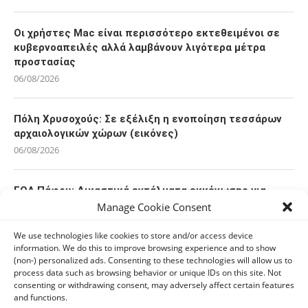
Οι χρήστες Mac είναι περισσότερο εκτεθειμένοι σε
κυβερνοαπειλές αλλά λαμβάνουν λιγότερα μέτρα
προστασίας
06/08/2026
Πόλη Χρυσοχούς: Σε εξέλιξη η ενοποίηση τεσσάρων
αρχαιολογικών χώρων (εικόνες)
06/08/2026
ΕΟΑ Πάφου: Δικαστικά εντάλματα εκκένωσης για
όσους δεν συμμορφώθηκαν για τις επικίνδυνες
Manage Cookie Consent
οικοδομές
06/08/2026
We use technologies like cookies to store and/or access device
information. We do this to improve browsing experience and to show
(non-) personalized ads. Consenting to these technologies will allow us to
process data such as browsing behavior or unique IDs on this site. Not
consenting or withdrawing consent, may adversely affect certain features
KEEP IN TOUCH
and functions.