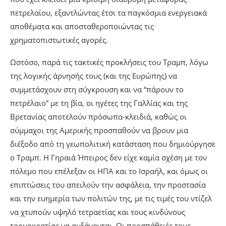
πετρελαίου, εξαντλώντας έτσι τα παγκόσμια ενεργειακά
αποθέματα και αποσταθεροποιώντας τις
χρηματοπιστωτικές αγορές.
Ωστόσο, παρά τις τακτικές προκλήσεις του Τραμπ, λόγω
της λογικής άρνησής τους (και της Ευρώπης) να
συμμετάσχουν στη σύγκρουση και να “πάρουν το
πετρέλαιο” με τη βία, οι ηγέτες της Γαλλίας και της
Βρετανίας αποτελούν πρόσωπα-κλειδιά, καθώς οι
σύμμαχοι της Αμερικής προσπαθούν να βρουν μια
διέξοδο από τη γεωπολιτική κατάσταση που δημιούργησε
ο Τραμπ. Η Γηραιά Ήπειρος δεν είχε καμία σχέση με τον
πόλεμο που επέλεξαν οι ΗΠΑ και το Ισραήλ, και όμως οι
επιπτώσεις του απειλούν την ασφάλεια, την προστασία
και την ευημερία των πολιτών της, με τις τιμές του ντίζελ
να χτυπούν υψηλό τετραετίας και τους κινδύνους
τρομοκρατίας να αυξάνονται. Οι προσπάθειές τους,