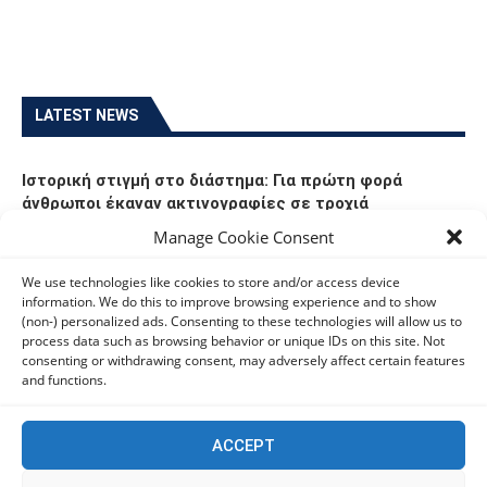
LATEST NEWS
Ιστορική στιγμή στο διάστημα: Για πρώτη φορά
άνθρωποι έκαναν ακτινογραφίες σε τροχιά
06/08/2026
Manage Cookie Consent
We use technologies like cookies to store and/or access device
Οι Ευρωπαίοι καταναλωτές φαίνεται να «αγκαλιάζουν»
information. We do this to improve browsing experience and to show
τα νέα Samsung Galaxy Z Fold8
(non-) personalized ads. Consenting to these technologies will allow us to
process data such as browsing behavior or unique IDs on this site. Not
06/08/2026
consenting or withdrawing consent, may adversely affect certain features
and functions.
Οι χρήστες Mac είναι περισσότερο εκτεθειμένοι σε
κυβερνοαπειλές αλλά λαμβάνουν λιγότερα μέτρα
ACCEPT
προστασίας
06/08/2026