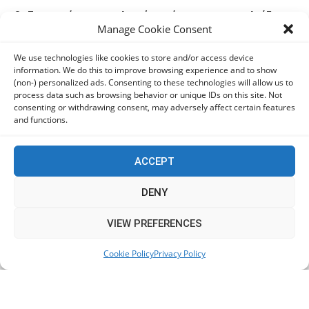
Οι Ευρωπαίοι καταναλωτές φαίνεται να «αγκαλιάζουν»
Manage Cookie Consent
τα νέα Samsung Galaxy Z Fold8
06/08/2026
We use technologies like cookies to store and/or access device
information. We do this to improve browsing experience and to show
(non-) personalized ads. Consenting to these technologies will allow us to
Οι χρήστες Mac είναι περισσότερο εκτεθειμένοι σε
process data such as browsing behavior or unique IDs on this site. Not
κυβερνοαπειλές αλλά λαμβάνουν λιγότερα μέτρα
consenting or withdrawing consent, may adversely affect certain features
προστασίας
and functions.
06/08/2026
ACCEPT
Πόλη Χρυσοχούς: Σε εξέλιξη η ενοποίηση τεσσάρων
αρχαιολογικών χώρων (εικόνες)
DENY
06/08/2026
This website uses cookies to improve your experience. We'll
VIEW PREFERENCES
assume you're ok with this, but you can opt-out if you wish.
ΕΟΑ Πάφου: Δικαστικά εντάλματα εκκένωσης για
Cookie Policy
Privacy Policy
Accept
Read More
όσους δεν συμμορφώθηκαν για τις επικίνδυνες
οικοδομές
06/08/2026